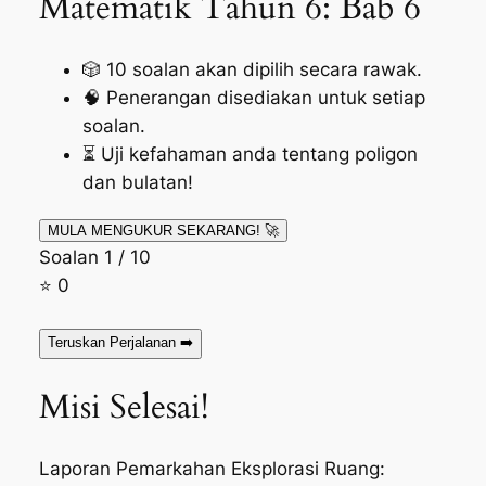
Matematik Tahun 6: Bab 6
🎲
10 soalan akan dipilih secara rawak.
🧠
Penerangan disediakan untuk setiap
soalan.
⏳
Uji kefahaman anda tentang poligon
dan bulatan!
MULA MENGUKUR SEKARANG! 🚀
Soalan 1 / 10
⭐
0
Teruskan Perjalanan ➡️
Misi Selesai!
Laporan Pemarkahan Eksplorasi Ruang: