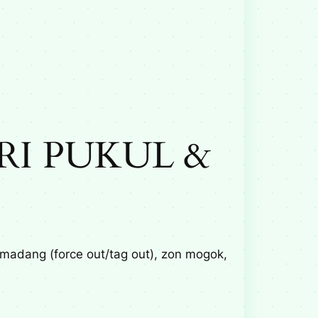
RI PUKUL &
emadang (force out/tag out), zon mogok,