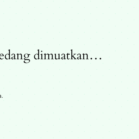
n sedang dimuatkan…
a.