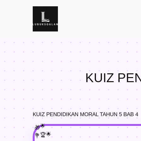
Skip
to
content
KUIZ PE
KUIZ PENDIDIKAN MORAL TAHUN 5 BAB 4
🌟
🎁
🌟
🏆
💐