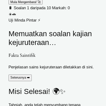
Mula Mengembara! 🚀
🔋
Soalan
1
daripada 10
Markah:
0
☀️🚗
Uji Minda Pintar ⚡
Memuatkan soalan kajian
kejuruteraan…
Fakta Saintifik
Penjelasan sains kejuruteraan diletakkan di sini.
Seterusnya
➡️
Misi Selesai! 🌍✨
Tahniah, anda telah menyumbang tenaga