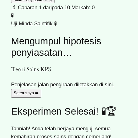
🔬
Cabaran
1
daripada 10
Markah:
0
🧪
Uji Minda Saintifik 🧪
Mengumpul hipotesis
penyiasatan…
Teori Sains KPS
Penjelasan jalan pengiraan diletakkan di sini.
Seterusnya
➡️
Eksperimen Selesai! 🧪🏆
Tahniah! Anda telah berjaya menguji semua
kemahiran proses sains dengan cemerlang!