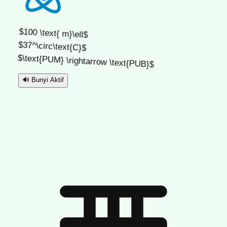
$100 \text{ m}\ell$
$37^\circ\text{C}$
$\text{PUM} \rightarrow \text{PUB}$
🔊
Bunyi Aktif