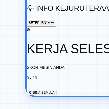
💡
INFO KEJURUTERAA
SETERUSNYA ➡️
⚙️
KERJA SELES
SKOR MESIN ANDA
0
/ 10
🔄 BINA SEMULA