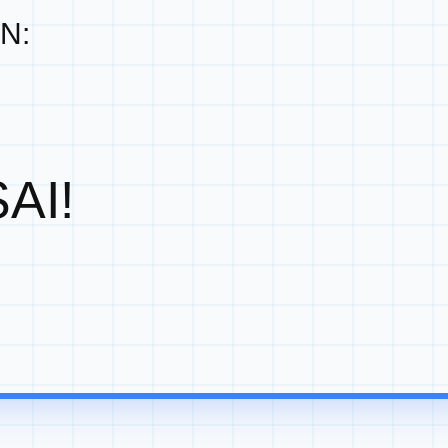
N:
AI!