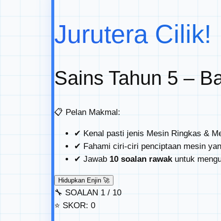
Jurutera Cilik!
Sains Tahun 5 – B
📋
Pelan Makmal:
✔
Kenal pasti jenis Mesin Ringkas & M
✔
Fahami ciri-ciri penciptaan mesin yan
✔
Jawab
10 soalan rawak
untuk menguj
Hidupkan Enjin 🚀
🔧
SOALAN
1
/ 10
⭐
SKOR:
0