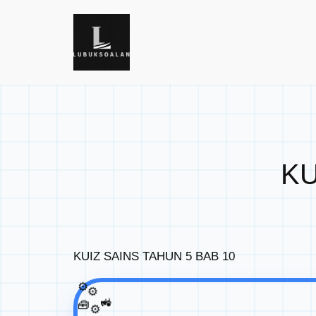
Skip
to
content
KU
KUIZ SAINS TAHUN 5 BAB 10
⚙️
⚙️
🚜
🧰
⚙️