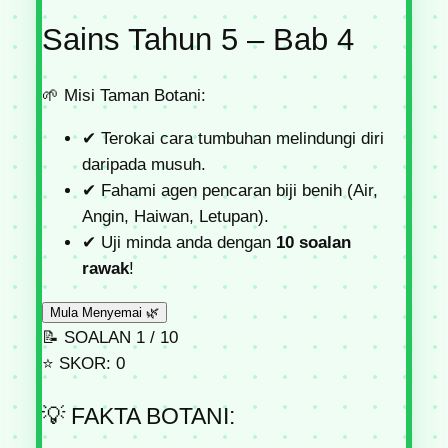
Sains Tahun 5 – Bab 4
🌱
Misi Taman Botani:
✔
Terokai cara tumbuhan melindungi diri
daripada musuh.
✔
Fahami agen pencaran biji benih (Air,
Angin, Haiwan, Letupan).
✔
Uji minda anda dengan
10 soalan
rawak
!
Mula Menyemai 🌿
📝
SOALAN
1
/ 10
⭐
SKOR:
0
💡
FAKTA BOTANI: