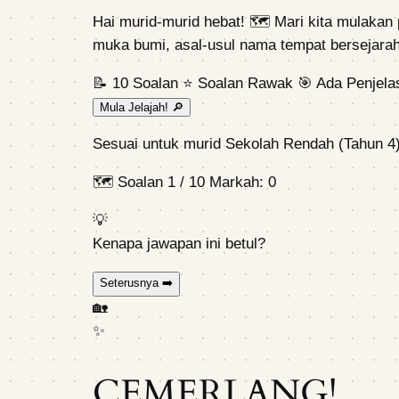
Hai murid-murid hebat! 🗺️ Mari kita mulakan
muka bumi, asal-usul nama tempat bersejarah
📝 10 Soalan
⭐ Soalan Rawak
🎯 Ada Penjela
Mula Jelajah! 🔎
Sesuai untuk murid Sekolah Rendah (Tahun 4
🗺️
Soalan
1
/ 10
Markah:
0
💡
Kenapa jawapan ini betul?
Seterusnya ➡️
🏡
✨
CEMERLANG!