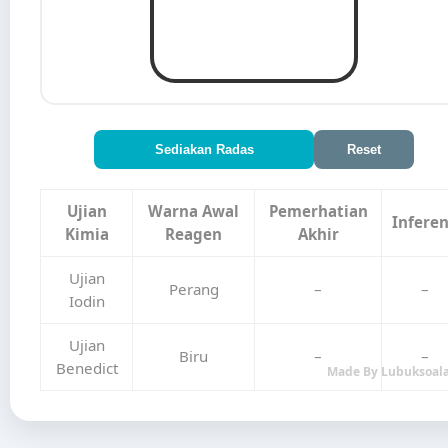
Sediakan Radas
Reset
Ujian
Warna Awal
Pemerhatian
Infere
Kimia
Reagen
Akhir
Ujian
Perang
–
–
Iodin
Ujian
Biru
–
–
Benedict
Made By Lubuksoal