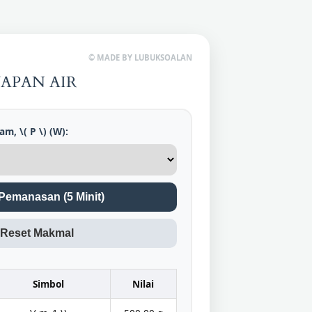
© MADE BY LUBUKSOALAN
APAN AIR
, \( P \) (W):
Pemanasan (5 Minit)
Reset Makmal
Simbol
Nilai