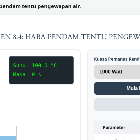
 pendam tentu pengewapan air.
MEN 8.4: HABA PENDAM TENTU PENGEW
Kuasa Pemanas Rendam
Suhu:
100.0
°C
Masa:
0
s
Mula 
Parameter