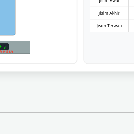
Jisim Awal
Jisim Akhir
Jisim Terwap
0 g
 Sedia