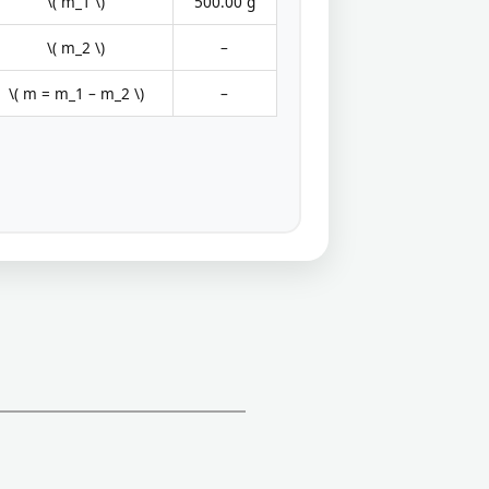
\( m_1 \)
500.00 g
\( m_2 \)
–
\( m = m_1 – m_2 \)
–