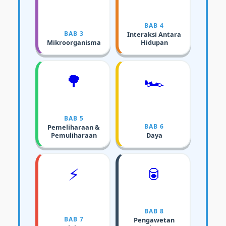
BAB 4
BAB 3
Interaksi Antara
Mikroorganisma
Hidupan
🌳
🏎️
BAB 5
BAB 6
Pemeliharaan &
Pemuliharaan
Daya
⚡
🥫
BAB 8
BAB 7
Pengawetan