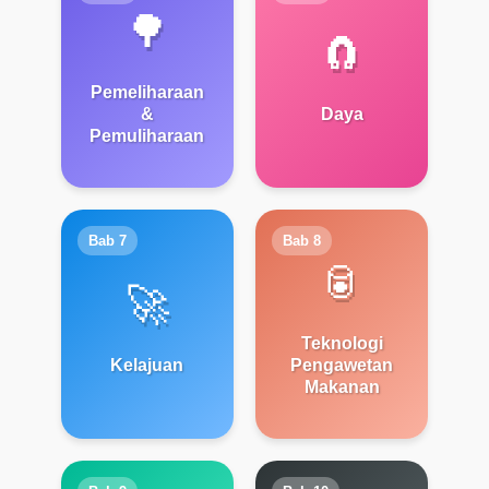
🌳
🧲
Pemeliharaan
&
Daya
Pemuliharaan
Bab 7
Bab 8
🥫
🚀
Teknologi
Kelajuan
Pengawetan
Makanan