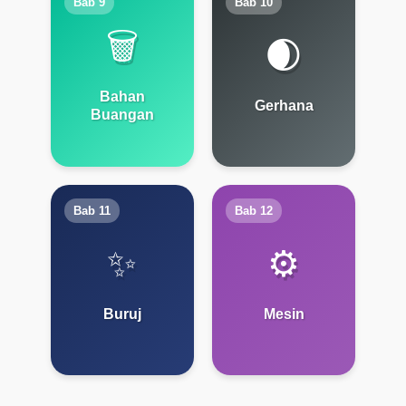
Bab 9
Bab 10
🗑️
🌒
Bahan
Gerhana
Buangan
Bab 11
Bab 12
✨
⚙️
Buruj
Mesin