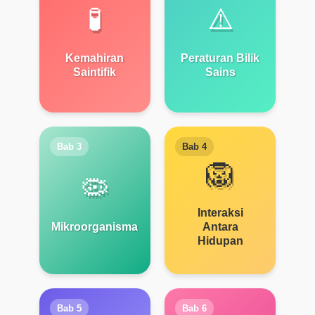
🧪
⚠️
Kemahiran
Peraturan Bilik
Saintifik
Sains
Bab 3
Bab 4
🦁
🦠
Interaksi
Mikroorganisma
Antara
Hidupan
Bab 5
Bab 6