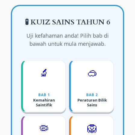
🧪 KUIZ SAINS TAHUN 6
Uji kefahaman anda! Pilih bab di
bawah untuk mula menjawab.
🔬
🥽
BAB 1
BAB 2
Kemahiran
Peraturan Bilik
Saintifik
Sains
🦠
🦁