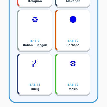
Kelajuan
Makanan
♻️
🌑
BAB 9
BAB 10
Bahan Buangan
Gerhana
🌌
⚙️
BAB 11
BAB 12
Buruj
Mesin