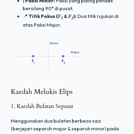
|
Paksi Minor:
Paksi yang paling pendek
bersilang 90° di pusat.
📍
Titik Fokus (
&
):
Dua titik rujukan di
F
F
1
2
atas Paksi Major.
Minor
Major
F
F
1
2
Kaedah Melukis Elips
1. Kaedah Bulatan Sepusat
Menggunakan dua bulatan berbeza saiz
(berjejari separuh major & separuh minor) pada