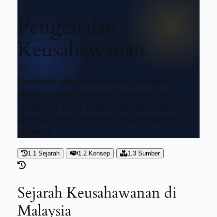
Pengenalan
Keusahawanan
Eksplorasi sejarah kemajuan perniagaan,
perbezaan konsep antara peniaga dan
usahawan, serta pengenalpastian sumber
penting dalam ekosistem keusahawanan di
Malaysia.
1.1 Sejarah
1.2 Konsep
1.3 Sumber
Sejarah Keusahawanan di
Malaysia