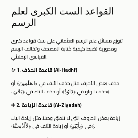
القواعد الست الكبرى لعلم
الرسم
تتوزع مسائل علم الرسم العثماني على ست قواعد كبرى
ومحورية تضبط كيفية كتابة المصحف وتخالف الرسم
القياسي الإملائي.
✨ 1. قاعدة الحذف (Al-Hadhf)
حذف بعض الأحرف مثل حذف الألف في
أو
﴿العَلَمِينَ﴾
.
حذف الواو في
أو حذف الياء في
﴿يَحْيَۦ﴾
﴿دَاوُدُ﴾
➕ 2. قاعدة الزيادة (Al-Ziyadah)
زيادة بعض الحروف التي لا تنطق وصلاً مثل زيادة الياء
.
في
أو زيادة الألف في
﴿لَأَاْذْبَحَنَّهُۥ﴾
﴿بِأَيْيّدٍ﴾