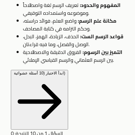
المفهوم والحدود:
تعريف الرسم لغة واصطلاحاً
وموضوعه واستمداده التوقيفي.
مكانة علم الرسم:
واضع العلم، فوائد دراسته،
وحكم التزامه في كتابة المصاحف.
قواعد الرسم الست:
الحذف، الزيادة، الهمز، البدل،
الوصل والفصل، وما فيه قراءتان.
التميز بين الرسوم:
الفروق الدقيقة والاصطلاحية
بين الرسم العثماني والرسم القياسي الإملائي.
ابدأ الاختبار (10 أسئلة عشوائية)
السؤال 1 من 10
النتيجة: 0