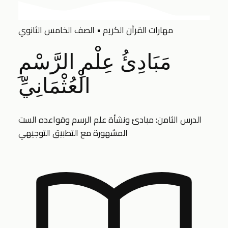
مهارات القرآن الكريم • الصف الخامس الثانوي
مَبَادِئُ عِلْمِ الرَّسْمِ
الْعُثْمَانِيِّ
الدرس الثامن: مبادئ ونشأة علم الرسم وقواعده الست
المشهورة مع التطبيق التوجيهي