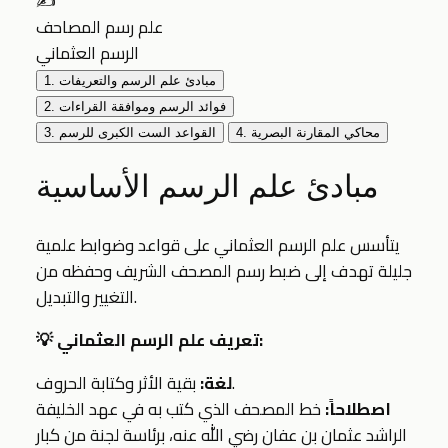
✍️
علم رسم المصاحف
الرسم العثماني
1. مبادئ علم الرسم والتعريفات
2. فوائد الرسم وموافقة القراءات
4. محاكي المقارنة البصرية
3. القواعد الست الكبرى للرسم
مبادئ علم الرسم الأساسية
يتأسس علم الرسم العثماني على قواعد وضوابط علمية
جليلة تهدف إلى ضبط رسم المصحف الشريف وحفظه من
التغيير والتبديل.
💡 تعريف علم الرسم العثماني:
بقية الأثر وكتابة الحروف.
لغة:
اصطلاحاً:
خط المصحف الذي كتب به في عهد الخليفة
الراشد عثمان بن عفان رضي الله عنه، برئاسة لجنة من كبار