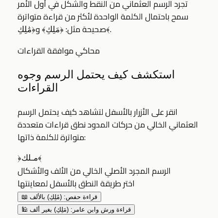
تجرد الرسم العثماني من النقط والشكل في أول الأمر
سمح باحتمال الكلمة الواحدة لأكثر من قراءة متواترة
.
صحيحة مثل:
و
﴿مَٰلِكِ﴾
﴿مَلِكِ﴾
محاكي موافقة القراءات
استكشف كيف يحتمل الرسم وجوه
القراءات
انقر على الأزرار بالأسفل لتشاهد كيف يحتمل الرسم
العثماني الخالي من حركات المدود نطق قراءات متعددة
متواترة للكلمة ذاتها:
﴿مـلك﴾
الرسم المجرد الأصلي الخالي من الألف والأشكال
اختر طريقة النطق بالأسفل لمعاينتها
📖 قراءة حفص: (مَٰلِكِ) بالألف
🕌 قراءة ورش وابن عامر: (مَلِكِ) بغير ألف