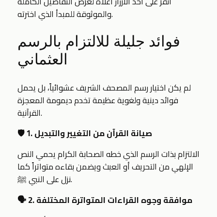
انقر على أحد الأزرار أعلاه لعرض التفاصيل الكاملة
والموثوقة للمبدأ الذي اخترته.
فوائد جليلة للالتزام بالرسم
العثماني
لم يكن اختيار رسم المصحف الشريف عشوائياً، بل يحمل
فوائد دينية ولغوية عظيمة تخدم ديمومة المعجزة
القرآنية.
🛡️ 1. صيانة القرآن من التغيير والتبديل
الالتزام بذات الرسم الذي خطه الصحابة الكرام يحمي النص
الإلهي من التحريف أو العبث ويضمن بقاءه متواتراً كما
نزل على النبي ﷺ.
🗣️ 2. موافقة وجوه القراءات المتواترة المختلفة