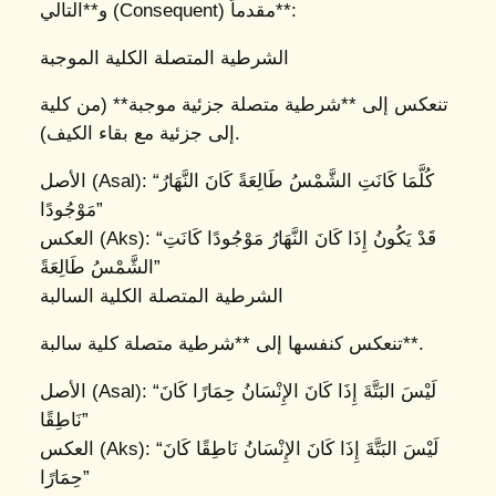
و**التالي (Consequent) مقدماً**:
الشرطية المتصلة الكلية الموجبة
تنعكس إلى **شرطية متصلة جزئية موجبة** (من كلية
إلى جزئية مع بقاء الكيف).
“كُلَّمَا كَانَتِ الشَّمْسُ طَالِعَةً كَانَ النَّهَارُ
الأصل (Asal):
مَوْجُودًا”
“قَدْ يَكُونُ إِذَا كَانَ النَّهَارُ مَوْجُودًا كَانَتِ
العكس (Aks):
الشَّمْسُ طَالِعَةً”
الشرطية المتصلة الكلية السالبة
تنعكس كنفسها إلى **شرطية متصلة كلية سالبة**.
“لَيْسَ البَتَّةَ إِذَا كَانَ الإِنْسَانُ حِمَارًا كَانَ
الأصل (Asal):
نَاطِقًا”
“لَيْسَ البَتَّةَ إِذَا كَانَ الإِنْسَانُ نَاطِقًا كَانَ
العكس (Aks):
حِمَارًا”