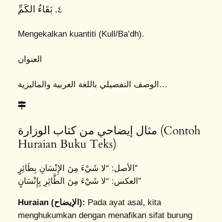
٤. بَقَاءُ الكَمِّ
Mengekalkan kuantiti (Kull/Ba’dh).
العنوان
الوصف التفصيلي باللغة العربية والماليزية…
مثال إيضاحي من كتاب الوزارة (Contoh
Huraian Buku Teks)
الأصل: “لا شَيْءَ مِنَ الإِنْسَانِ بِطَائِرٍ”
العكس: “لا شَيْءَ مِنَ الطَّائِرِ بِإِنْسَانٍ”
Huraian (الإيضاح):
Pada ayat asal, kita
menghukumkan dengan menafikan sifat burung