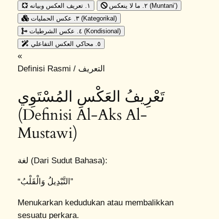
٢. ما لا ينعكس (Muntani’)
١. تعريف العكس وبيانه
٣. عكس الحمليات (Kategorikal)
٤. عكس الشرطيات (Kondisional)
٥. محاكي العكس التفاعلي
«
Definisi Rasmi / التعريف
تَعْرِيفُ العَكْسِ المُسْتَوِي
(Definisi Al-Aks Al-
Mustawi)
لغة (Dari Sudut Bahasa):
“التَّبْدِيلُ وَالْقَلْبُ”
Menukarkan kedudukan atau membalikkan
sesuatu perkara.