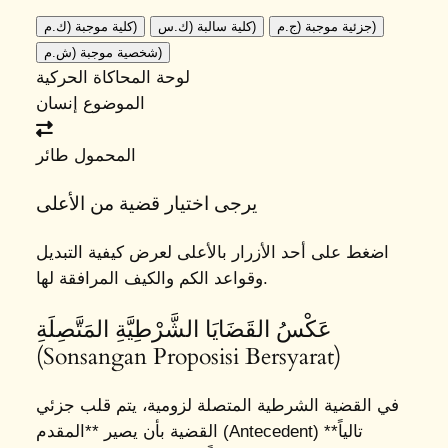
جزئية موجبة (ج.م)
كلية سالبة (ك.س)
كلية موجبة (ك.م)
شخصية موجبة (ش.م)
لوحة المحاكاة الحركية
الموضوع
إنسان
المحمول
طائر
يرجى اختيار قضية من الأعلى
اضغط على أحد الأزرار بالأعلى لعرض كيفية التبديل
وقواعد الكم والكيف المرافقة لها.
عَكْسُ القَضَايَا الشَّرْطِيَّةِ المَتَّصِلَةِ
(Sonsangan Proposisi Bersyarat)
في القضية الشرطية المتصلة لزومية، يتم قلب جزئي
القضية بأن يصير **المقدم (Antecedent) تالياً**