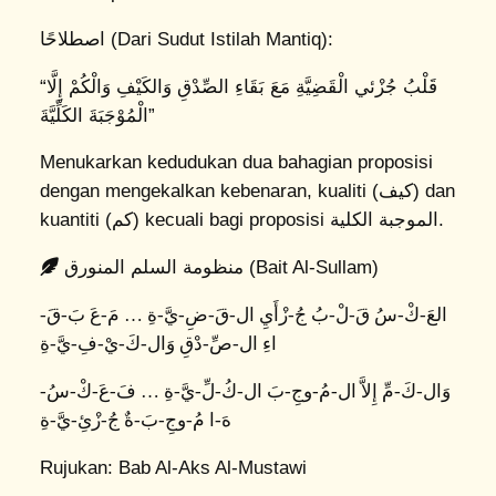
اصطلاحًا (Dari Sudut Istilah Mantiq):
“قَلْبُ جُزْئي الْقَضِيَّةِ مَعَ بَقَاءِ الصِّدْقِ وَالكَيْفِ وَالْكُمْ إِلَّا
الْمُوْجَبَةَ الكَلِّيَّةَ”
Menukarkan kedudukan dua bahagian proposisi
dengan mengekalkan kebenaran, kualiti (كيف) dan
kuantiti (كم) kecuali bagi proposisi الموجبة الكلية.
منظومة السلم المنورق (Bait Al-Sullam)
العَ-كْ-سُ قَ-لْ-بُ جُ-زْأَيِ ال-قَ-ضِ-يَّ-ةِ … مَ-عَ بَ-قَ-
اءِ ال-صِّ-دْقِ وَال-كَ-يْ-فِ-يَّ-ةِ
وَال-كَ-مِّ إِلاَّ ال-مُ-وجِ-بَ ال-كُ-لِّ-يَّ-ةِ … فَ-عَ-كْ-سُ-
هَ-ا مُ-وجِ-بَ-ةٌ جُ-زْئِ-يَّ-ةِ
Rujukan: Bab Al-Aks Al-Mustawi