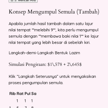
⚖️ 5. Mencari Anu
Konsep Mengumpul Semula (Tambah)
Apabila jumlah hasil tambah dalam satu lajur
nilai tempat **melebihi 9**, kita perlu mengumpul
semula dengan **membawa baki nilai 1** ke lajur
nilai tempat yang lebih besar di sebelah kiri.
Langkah-demi-Langkah Bentuk Lazim
Simulasi Pengiraan: $1\,578 + 2\,645$
Klik “Langkah Seterusnya” untuk menyaksikan
proses pengumpulan semula.
Rib
Rat
Pul
Sa
1
1
1
1
5
7
8