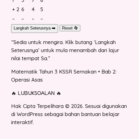
+ 2
6
4
5
–
–
–
–
Langkah Seterusnya ➡️
Reset 🔄
“Sedia untuk mengira. Klik butang ‘Langkah
Seterusnya’ untuk mula menambah dari lajur
nilai tempat Sa.”
Matematik Tahun 3 KSSR Semakan • Bab 2:
Operasi Asas
🔥
🔥
LUBUKSOALAN
Hak Cipta Terpelihara © 2026. Sesuai digunakan
di WordPress sebagai bahan bantuan belajar
interaktif.