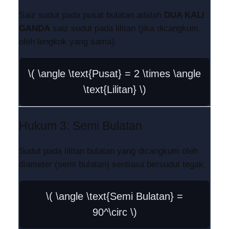
Saiz sudut pada pusat bulatan adalah
DUA KALI
GANDA
saiz sudut pada lilitan (jika dicangkum
oleh lengkok yang sama).
\( \angle \text{Pusat} = 2 \times \angle
\text{Lilitan} \)
Hukum 3: Semi Bulatan
Sudut pada lilitan bulatan yang dicangkum oleh
diameter (semi bulatan) sentiasa bersudut tegak.
\( \angle \text{Semi Bulatan} =
90^\circ \)