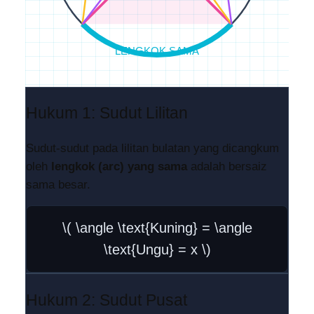
LENGKOK SAMA
Hukum 1: Sudut Lilitan
Sudut-sudut pada lilitan bulatan yang dicangkum
oleh
lengkok (arc) yang sama
adalah bersaiz
sama besar.
\( \angle \text{Kuning} = \angle
\text{Ungu} = x \)
Hukum 2: Sudut Pusat