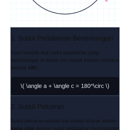
1. Sudut Pedalaman Bertentangan
Hasil tambah dua sudut pedalaman yang
bertentangan di dalam sisi empat kitaran sentiasa
bernilai
180°
.
\( \angle a + \angle c = 180^\circ \)
2. Sudut Peluaran
Sudut peluaran sebuah sisi empat kitaran adalah
sama nilai
dengan sudut pedalaman bertentangan