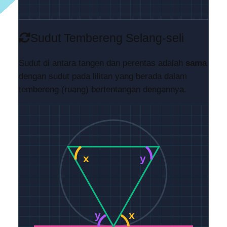
Sudut Tembereng Selang-seli
Sudut di antara tangen dan perentas adalah
sama
dengan sudut pada lilitan yang berada dalam
tembereng (ruang) bertentangan dengannya.
x
y
y
x