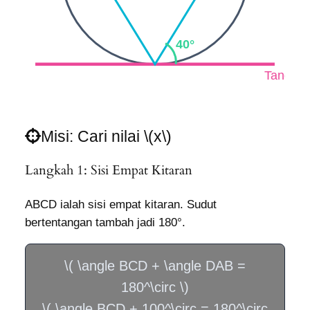
40°
Tangen
C
Misi: Cari nilai \(x\)
Langkah 1: Sisi Empat Kitaran
ABCD ialah sisi empat kitaran. Sudut
bertentangan tambah jadi 180°.
\( \angle BCD + \angle DAB =
180^\circ \)
\( \angle BCD + 100^\circ = 180^\circ