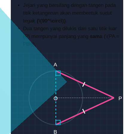
Jejari yang bersilang dengan tangen pada
titik ketangenan akan membentuk sudut
tegak
(\(90^\circ\))
.
Dua tangen yang dilukis dari satu titik luar
(P) mempunyai panjang yang
sama
(\(PA =
PB\)).
A
O
P
B