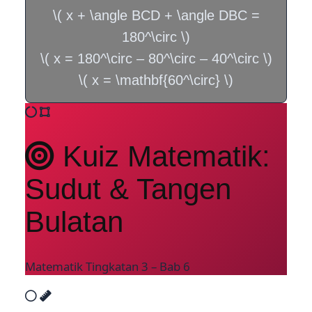
\( x + \angle BCD + \angle DBC =
180^\circ \)
\( x = 180^\circ – 80^\circ – 40^\circ \)
\( x = \mathbf{60^\circ} \)
Kuiz Matematik:
Sudut & Tangen
Bulatan
Matematik Tingkatan 3 – Bab 6