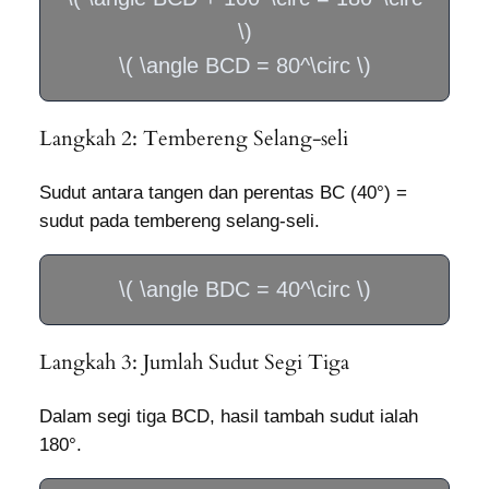
\)
\( \angle BCD = 80^\circ \)
Langkah 2: Tembereng Selang-seli
Sudut antara tangen dan perentas BC (40°) =
sudut pada tembereng selang-seli.
\( \angle BDC = 40^\circ \)
Langkah 3: Jumlah Sudut Segi Tiga
Dalam segi tiga BCD, hasil tambah sudut ialah
180°.