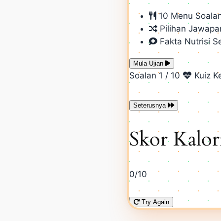
10 Menu Soalan
Pilihan Jawapa
Fakta Nutrisi 
Mula Ujian
Soalan 1 / 10
Kuiz K
Seterusnya
Skor Kalo
0
/10
Try Again