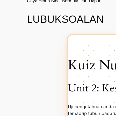
Gaya Hidup Sihat Bermula Dari Dapur
LUBUK
SOALAN
Kuiz Nut
Unit 2: Ke
Uji pengetahuan anda 
terhadap tubuh badan