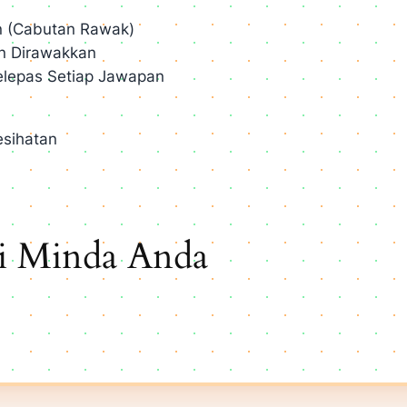
 (Cabutan Rawak)
n Dirawakkan
Selepas Setiap Jawapan
esihatan
ri Minda Anda