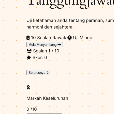
Tanggungjawa
Uji kefahaman anda tentang peranan, sum
harmoni dan sejahtera.
10 Soalan Rawak
Uji Minda
Mula Menyumbang
Soalan
1
/ 10
Skor:
0
Seterusnya
Markah Keseluruhan
0
/10