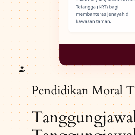
Tetangga (KRT) bagi
membanteras jenayah di
kawasan taman.
Pendidikan Moral T
Tanggungjawab