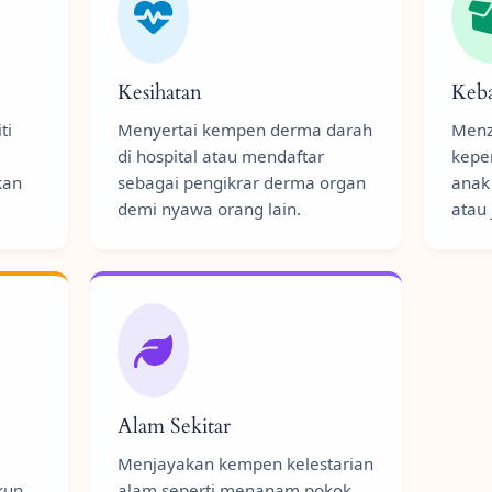
Kesihatan
Keba
ti
Menyertai kempen derma darah
Menz
di hospital atau mendaftar
kepe
kan
sebagai pengikrar derma organ
anak
demi nyawa orang lain.
atau 
Alam Sekitar
Menjayakan kempen kelestarian
kun
alam seperti menanam pokok