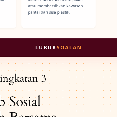
atau membersihkan kawasan
pantai dari sisa plastik.
LUBUK
SOALAN
ingkatan 3
 Sosial