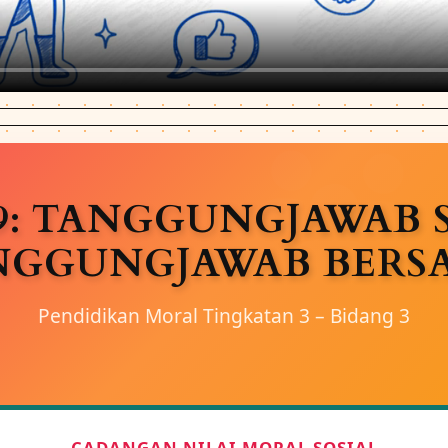
9: TANGGUNGJAWAB 
NGGUNGJAWAB BERS
Pendidikan Moral Tingkatan 3 – Bidang 3
CADANGAN NILAI MORAL SOSIAL