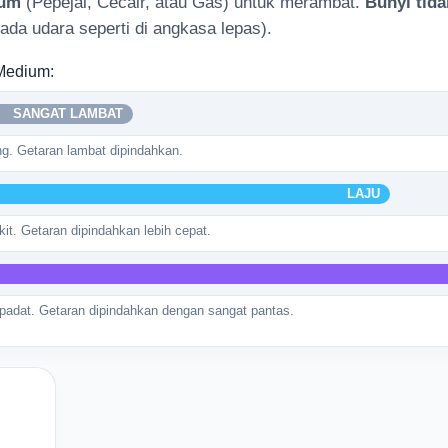
um
(Pepejal, Cecair, atau Gas) untuk merambat.
Bunyi tid
ada udara seperti di angkasa lepas).
Medium:
SANGAT LAMBAT
g. Getaran lambat dipindahkan.
LAJU
it. Getaran dipindahkan lebih cepat.
padat. Getaran dipindahkan dengan sangat pantas.