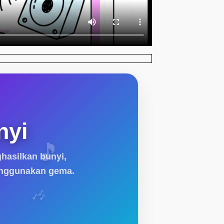
🎵
nyi
hasilkan bunyi,
🎶
enggunakan gema.