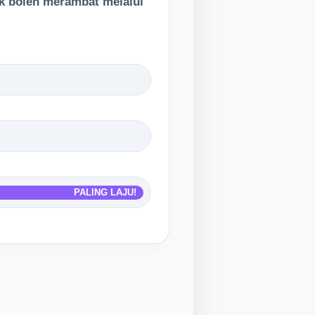
ak boleh merambat melalui
PALING LAJU!