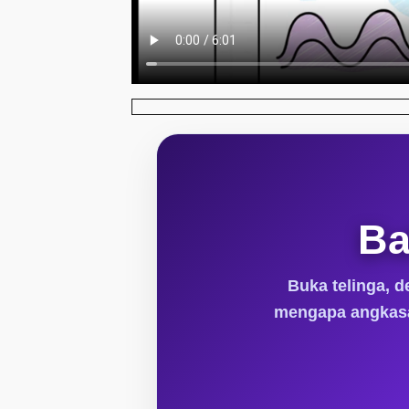
Ba
Buka telinga, 
mengapa angkasa
🎵