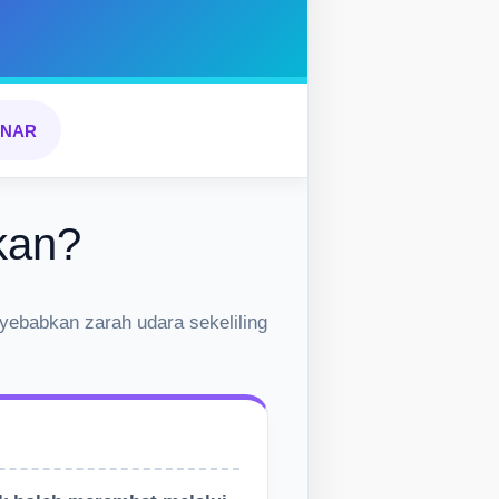
ONAR
kan?
nyebabkan zarah udara sekeliling