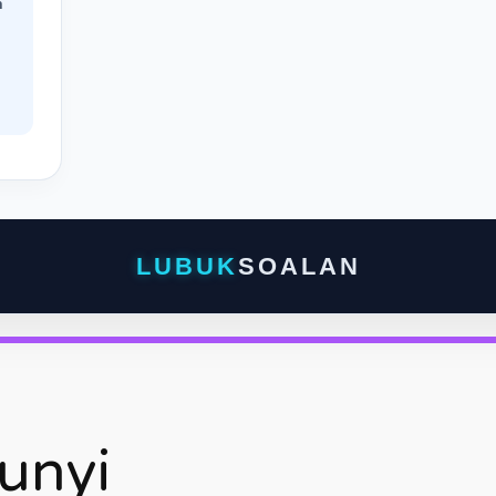
n
LUBUK
SOALAN
unyi