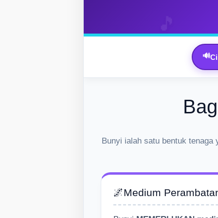
🔊
Ci
Bag
Bunyi ialah satu bentuk tenaga 
🌌
Medium Perambatan