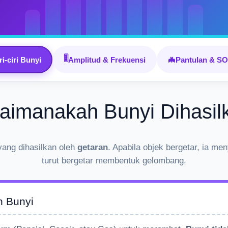
🎚️
🦇
ri-ciri Bunyi
Amplitud & Frekuensi
Pantulan & S
aimanakah Bunyi Dihasil
yang dihasilkan oleh
getaran
. Apabila objek bergetar, ia me
turut bergetar membentuk gelombang.
 Bunyi