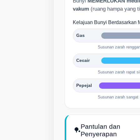
Bunyi
MEMERLUKAN medi
vakum
(ruang hampa yang ti
Kelajuan Bunyi Berdasarkan 
Gas
Susunan zarah renggan
Cecair
Susunan zarah rapat sik
Pepejal
Susunan zarah sangat 
Pantulan dan
🏓
Penyerapan