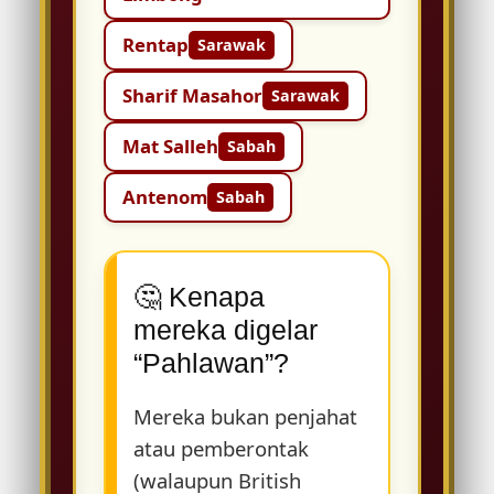
Rentap
Sarawak
Sharif Masahor
Sarawak
Mat Salleh
Sabah
Antenom
Sabah
🤔 Kenapa
mereka digelar
“Pahlawan”?
Mereka bukan penjahat
atau pemberontak
(walaupun British