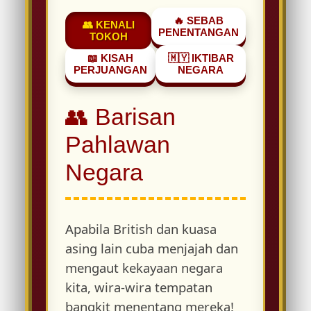
🔥 SEBAB
👥 KENALI
PENENTANGAN
TOKOH
📖 KISAH
🇲🇾 IKTIBAR
PERJUANGAN
NEGARA
👥 Barisan
Pahlawan
Negara
Apabila British dan kuasa
asing lain cuba menjajah dan
mengaut kekayaan negara
kita, wira-wira tempatan
bangkit menentang mereka!