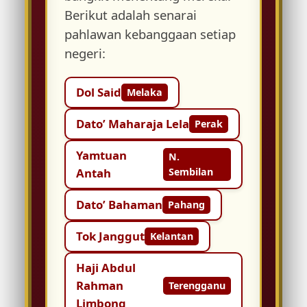
Berikut adalah senarai
pahlawan kebanggaan setiap
negeri:
Dol Said
Melaka
Dato’ Maharaja Lela
Perak
Yamtuan
N.
Antah
Sembilan
Dato’ Bahaman
Pahang
Tok Janggut
Kelantan
Haji Abdul
Rahman
Terengganu
Limbong