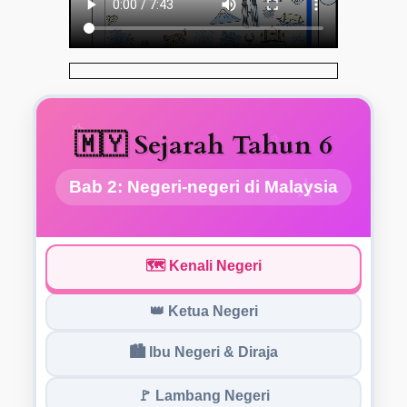
✨
🇲🇾 Sejarah Tahun 6
✨
⭐
Bab 2: Negeri-negeri di Malaysia
🗺️ Kenali Negeri
👑 Ketua Negeri
🏙️ Ibu Negeri & Diraja
🚩 Lambang Negeri