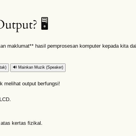
utput? 🖥️
an maklumat** hasil pemprosesan komputer kepada kita dala
tak)
🔊
Mainkan Muzik (Speaker)
uk melihat output berfungsi!
/LCD.
as kertas fizikal.