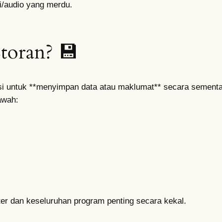
yi/audio yang merdu.
Storan? 💾
gsi untuk **menyimpan data atau maklumat** secara sement
awah:
r dan keseluruhan program penting secara kekal.