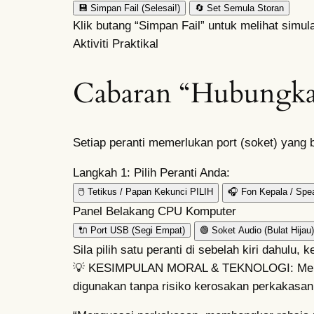
💾 Simpan Fail (Selesai!)
🔄 Set Semula Storan
Klik butang “Simpan Fail” untuk melihat simu
Aktiviti Praktikal
Cabaran “Hubungka
Setiap peranti memerlukan port (soket) yang
Langkah 1: Pilih Peranti Anda:
🖱️ Tetikus / Papan Kekunci
PILIH
🎧 Fon Kepala / Spe
Panel Belakang CPU Komputer
🔌
Port USB
(Segi Empat)
🟢
Soket Audio
(Bulat Hijau)
Sila pilih satu peranti di sebelah kiri dahulu
💡 KESIMPULAN MORAL & TEKNOLOGI: Menghubu
digunakan tanpa risiko kerosakan perkakasan l