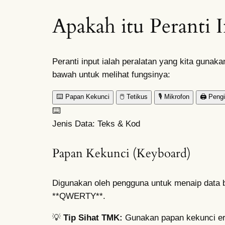
Apakah itu Peranti 
Peranti input ialah peralatan yang kita guna
bawah untuk melihat fungsinya:
⌨️
Papan Kekunci
🖱️
Tetikus
🎙️
Mikrofon
🖨️
Peng
⌨️
Jenis Data: Teks & Kod
Papan Kekunci (Keyboard)
Digunakan oleh pengguna untuk menaip data 
**QWERTY**.
💡
Tip Sihat TMK:
Gunakan papan kekunci erg