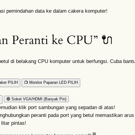
lasi pemindahan data ke dalam cakera komputer!
n Peranti ke CPU” 🔌
 betul di belakang CPU komputer untuk berfungsi. Cuba ban
aker
PILIH
📺 Monitor Paparan LED
PILIH
🔵
Soket VGA/HDMI
(Banyak Pin)
, kemudian klik port sambungan yang sepadan di atas!
ngkan peranti pada port yang betul memastikan arus is
itar pintas!