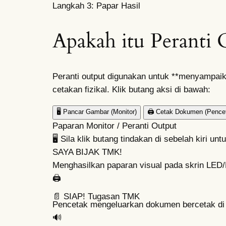
Langkah 3: Papar Hasil
Apakah itu Peranti O
Peranti output digunakan untuk **menyampaik
cetakan fizikal. Klik butang aksi di bawah:
🖥️
Pancar Gambar (Monitor)
🖨️
Cetak Dokumen (Pence
Paparan Monitor / Peranti Output
🖥️
Sila klik butang tindakan di sebelah kiri unt
SAYA BIJAK TMK!
Menghasilkan paparan visual pada skrin LED
🖨️
📄 SIAP!
Tugasan TMK
Pencetak mengeluarkan dokumen bercetak di at
🔊