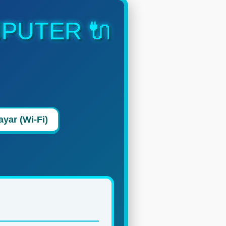
PUTER 🔌
yar (Wi-Fi)