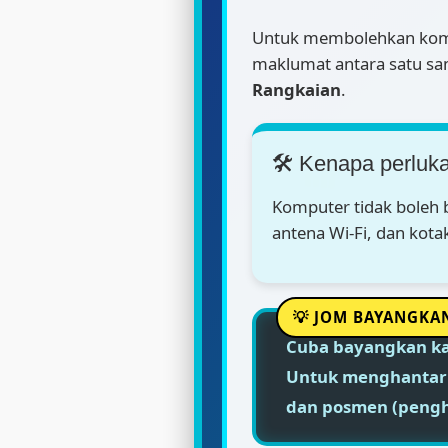
Untuk membolehkan komp
maklumat antara satu sama
📶
Rangkaian
.
🛠️ Kenapa perluk
Komputer tidak boleh b
antena Wi-Fi, dan kota
Cuba bayangkan ka
Untuk menghantar s
dan posmen (pengha