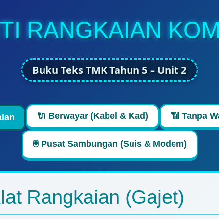
NTI RANGKAIAN KOM
Buku Teks TMK Tahun 5 – Unit 2
🔌 Berwayar (Kabel & Kad)
📶 Tanpa Wa
alan
🖲️ Pusat Sambungan (Suis & Modem)
Alat Rangkaian (Gajet)