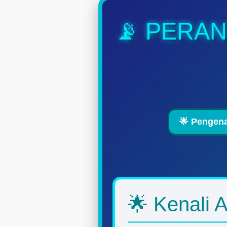
📡 PERA
🌟 Pengen
🌟 Kenali 