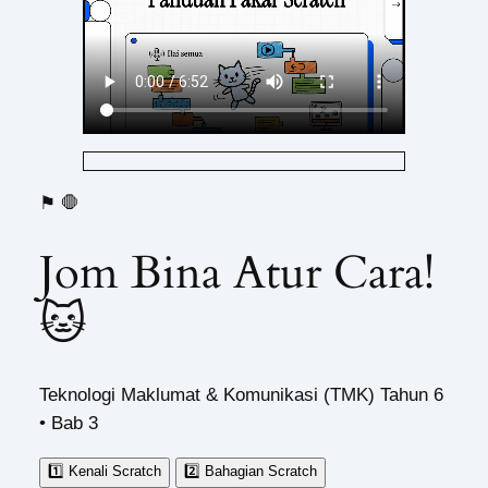
⚑
🛑
Jom Bina Atur Cara!
🐱
Teknologi Maklumat & Komunikasi (TMK) Tahun 6
• Bab 3
1️⃣ Kenali Scratch
2️⃣ Bahagian Scratch