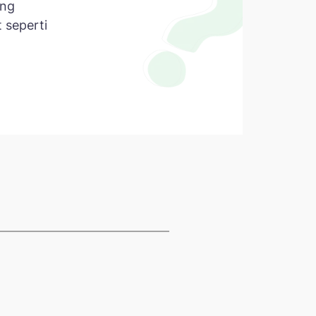
ang
 seperti