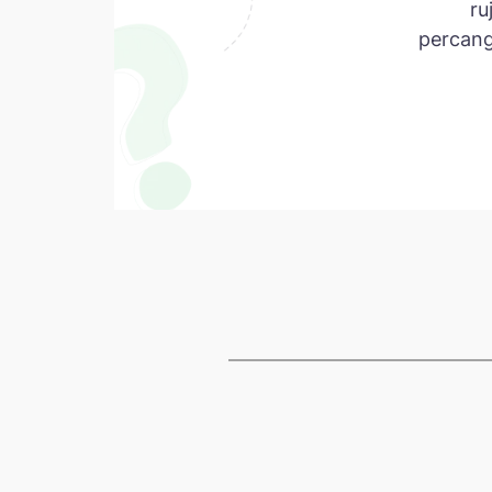
ru
percang