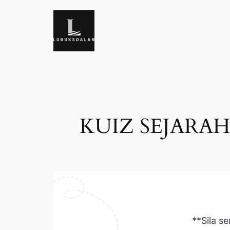
Skip
to
content
KUIZ SEJARAH
**Sila s