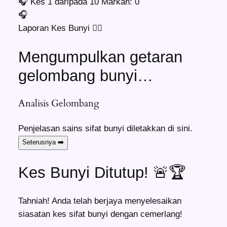
🎧
Kes
1
daripada 10
Markah:
0
🎧
Laporan Kes Bunyi 🕵️‍♂️
Mengumpulkan getaran
gelombang bunyi…
Analisis Gelombang
Penjelasan sains sifat bunyi diletakkan di sini.
Seterusnya
➡️
Kes Bunyi Ditutup! 🚨🏆
Tahniah! Anda telah berjaya menyelesaikan
siasatan kes sifat bunyi dengan cemerlang!