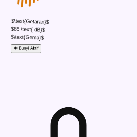
$\text{Getaran}$
$85 \text{ dB}$
$\text{Gema}$
🔊
Bunyi Aktif