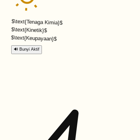
$\text{Tenaga Kimia}$
$\text{Kinetik}$
$\text{Keupayaan}$
🔊
Bunyi Aktif