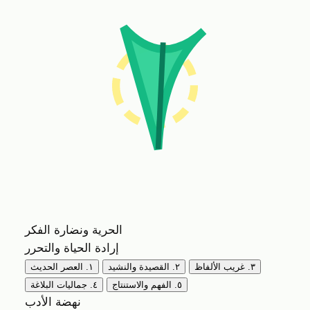
الحرية ونضارة الفكر
إرادة الحياة والتحرر
٣. غريب الألفاظ
٢. القصيدة والنشيد
١. العصر الحديث
٥. الفهم والاستنتاج
٤. جماليات البلاغة
نهضة الأدب