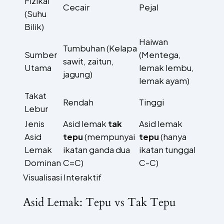
Fizikal
Cecair
Pejal
(Suhu
Bilik)
Haiwan
Tumbuhan (Kelapa
Sumber
(Mentega,
sawit, zaitun,
Utama
lemak lembu,
jagung)
lemak ayam)
Takat
Rendah
Tinggi
Lebur
Jenis
Asid lemak
tak
Asid lemak
Asid
tepu
(mempunyai
tepu
(hanya
Lemak
ikatan ganda dua
ikatan tunggal
Dominan
C=C)
C-C)
Visualisasi Interaktif
Asid Lemak: Tepu vs Tak Tepu