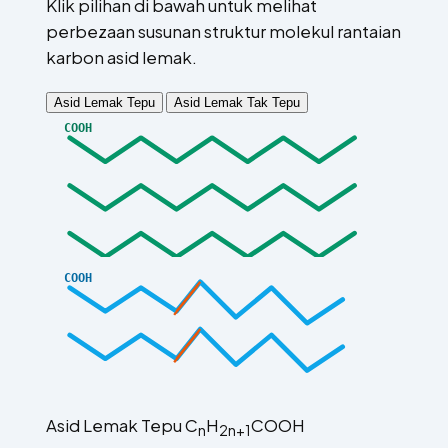
Klik pilihan di bawah untuk melihat
perbezaan susunan struktur molekul rantaian
karbon asid lemak.
Asid Lemak Tepu
Asid Lemak Tak Tepu
COOH
COOH
Asid Lemak Tepu
C
H
COOH
n
2n+1