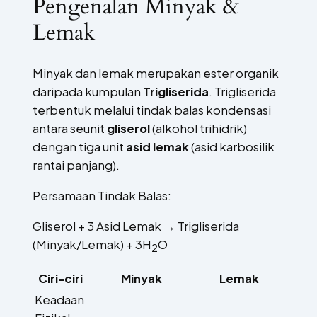
Pengenalan Minyak &
Lemak
Minyak dan lemak merupakan ester organik
daripada kumpulan
Trigliserida
. Trigliserida
terbentuk melalui tindak balas kondensasi
antara seunit
gliserol
(alkohol trihidrik)
dengan tiga unit
asid lemak
(asid karbosilik
rantai panjang).
Persamaan Tindak Balas:
Gliserol + 3 Asid Lemak → Trigliserida
(Minyak/Lemak) + 3H
O
2
Ciri-ciri
Minyak
Lemak
Keadaan