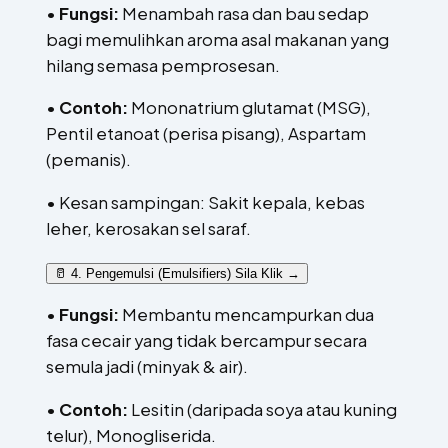
•
Fungsi:
Menambah rasa dan bau sedap
bagi memulihkan aroma asal makanan yang
hilang semasa pemprosesan.
•
Contoh:
Mononatrium glutamat (MSG),
Pentil etanoat (perisa pisang), Aspartam
(pemanis).
• Kesan sampingan: Sakit kepala, kebas
leher, kerosakan sel saraf.
🥛 4. Pengemulsi (Emulsifiers)
Sila Klik →
•
Fungsi:
Membantu mencampurkan dua
fasa cecair yang tidak bercampur secara
semula jadi (minyak & air).
•
Contoh:
Lesitin (daripada soya atau kuning
telur), Monogliserida.