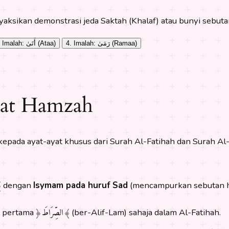
ksikan demonstrasi jeda Saktah (Khalaf) atau bunyi sebuta
4. Imalah: رَمَىٰ (Ramaa)
3. Imalah: أَتَىٰ (Ataa)
raat Hamzah
epada ayat-ayat khusus dari Surah Al-Fatihah dan Surah Al-
ص﴾
dengan
Isymam pada huruf Sad
(mencampurkan sebutan hu
﴿الصِّرَاطَ﴾
z pertama
(ber-Alif-Lam) sahaja dalam Al-Fatihah.