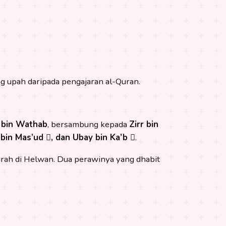
g upah daripada pengajaran al-Quran.
 bin Wathab
, bersambung kepada
Zirr bin
h bin Mas’ud , dan Ubay bin Ka’b 
.
jrah di Helwan. Dua perawinya yang dhabit