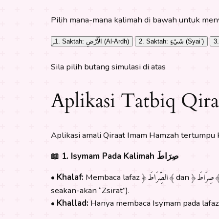
Pilih mana-mana kalimah di bawah untuk menya
2. Saktah: شَيْءٍ (Syai’)
1. Saktah: الْأَرْضِ (Al-Ardh)
Sila pilih butang simulasi di atas
Aplikasi Tatbiq Qi
Aplikasi amali Qiraat Imam Hamzah tertumpu k
📖 1. Isymam Pada Kalimah صِرَاطَ
﴿ِرَاطَ
﴿الصِّرَاطَ﴾
•
Khalaf:
Membaca lafaz
dan
seakan-akan “Zsirat”).
•
Khallad:
Hanya membaca Isymam pada lafa