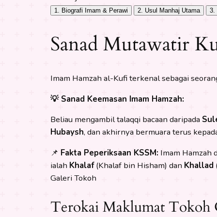
1. Biografi Imam & Perawi
2. Usul Manhaj Utama
3.
Sanad Mutawatir Ku
Imam Hamzah al-Kufi terkenal sebagai seoran
💡 Sanad Keemasan Imam Hamzah:
Beliau mengambil talaqqi bacaan daripada
Sul
Hubaysh
, dan akhirnya bermuara terus kepad
📌
Fakta Peperiksaan KSSM:
Imam Hamzah dil
ialah
Khalaf
(Khalaf bin Hisham) dan
Khallad
Galeri Tokoh
Terokai Maklumat Tokoh 