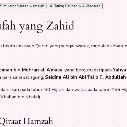
 Simulator Saktah & Imalah
4. Tatbiq Fatihah & Al-Baqarah
fah yang Zahid
g tokoh ilmuwan Quran yang sangat warak, menolak sebaran
eiman bin Mehran al-A’masy
, yang berguru daripada
Yahya
a para sahabat agung:
Saidina Ali bin Abi Talib , Abdulla
ahirkan pada tahun 80 Hijrah dan wafat pada tahun 156 Hi
(Khallad bin Khalid).
Qiraat Hamzah