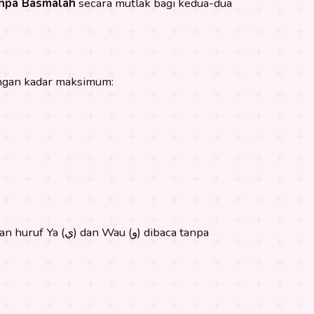
npa Basmalah
secara mutlak bagi kedua-dua
ngan kadar maksimum:
و) dibaca tanpa