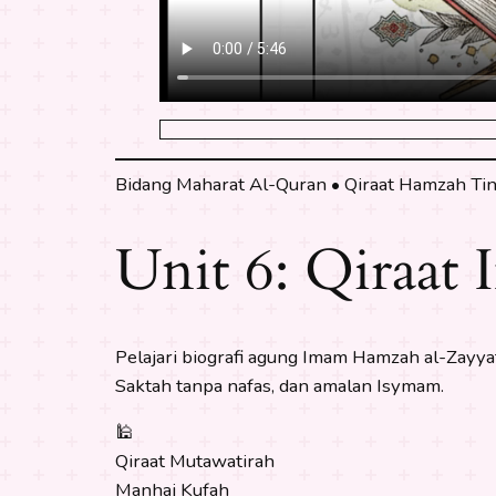
Bidang Maharat Al-Quran • Qiraat Hamzah T
Unit 6: Qiraat
Pelajari biografi agung Imam Hamzah al-Zayyat
Saktah tanpa nafas, dan amalan Isymam.
🕌
Qiraat Mutawatirah
Manhaj Kufah