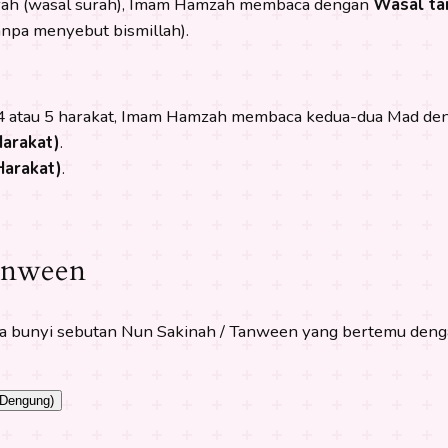
urah (wasal surah), Imam Hamzah membaca dengan
Wasal ta
npa menyebut bismillah).
4 atau 5 harakat, Imam Hamzah membaca kedua-dua Mad de
Harakat)
.
Harakat)
.
anween
butan Nun Sakinah / Tanween yang bertemu dengan huruf Ya (ي) dan Wau (
 Dengung)