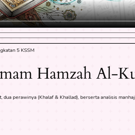
ingkatan 5 KSSM
 Imam Hamzah Al-Ku
, dua perawinya (Khalaf & Khallad), berserta analisis manha