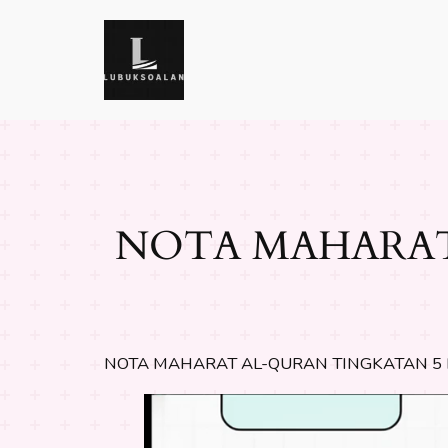
Skip
to
content
NOTA MAHARAT 
NOTA MAHARAT AL-QURAN TINGKATAN 5 B