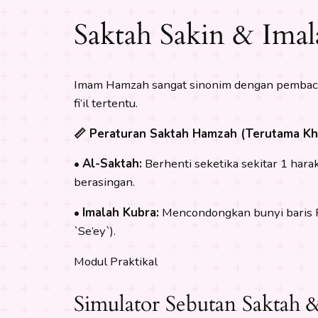
Saktah Sakin & Ima
Imam Hamzah sangat sinonim dengan pembacaan Saktah pada huruf Sa
fi’il tertentu.
📏 Peraturan Saktah Hamzah (Terutama Kha
•
Al-Saktah:
Berhenti seketika sekitar 1 har
berasingan.
•
Imalah Kubra:
Mencondongkan bunyi baris Fath
`Se’ey`).
Modul Praktikal
Simulator Sebutan Saktah 