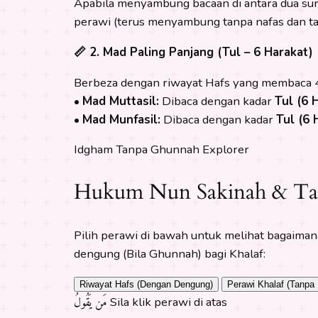
Apabila menyambung bacaan di antara dua s
perawi (terus menyambung tanpa nafas dan ta
📏 2. Mad Paling Panjang (Tul – 6 Harakat)
Berbeza dengan riwayat Hafs yang membaca 
•
Mad Muttasil:
Dibaca dengan kadar
Tul (6 
•
Mad Munfasil:
Dibaca dengan kadar
Tul (6 
Idgham Tanpa Ghunnah Explorer
Hukum Nun Sakinah & T
Pilih perawi di bawah untuk melihat bagaimana bunyi se
dengung (Bila Ghunnah) bagi Khalaf:
Riwayat Hafs (Dengan Dengung)
Perawi Khalaf (Tanpa
مَن يَقُولُ
Sila klik perawi di atas