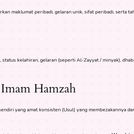
n maklumat peribadi, gelaran unik, sifat peribadi, serta t
tatus kelahiran, gelaran (seperti Al-Zayyat / minyak), dha
t Imam Hamzah
diri yang amat konsisten (Usul) yang membezakannya darip