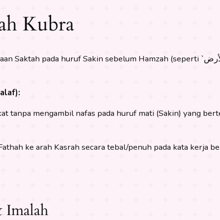
lah Kubra
kin sebelum Hamzah (seperti `الأرض`), serta penguasaan Imalah Kubra pada fi’il-
laf):
akat tanpa mengambil nafas pada huruf mati (Sakin) yang b
ah ke arah Kasrah secara tebal/penuh pada kata kerja bermula d
& Imalah