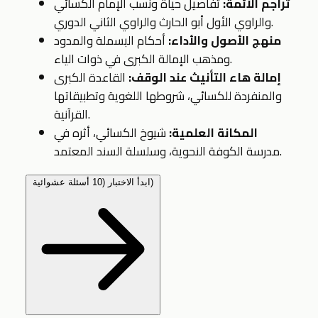
تراجم الأئمة:
تفاصيل حياة ونسب الإمام الكسائي
والراوي الأول أبو الحارث والراوي الثاني الدوري.
منهج الأصول والأداء:
أحكام البسملة والمدود
ومذهب الإمالة الكبرى في ذوات الياء.
إمالة هاء التأنيث عند الوقف:
القاعدة الكبرى
والمنفردة للكسائي، شروطها اللغوية وتطبيقاتها
القرآنية.
المكانة العلمية:
شيوخ الكسائي، أثره في
مدرسة الكوفة النحوية، وسلسلة السند المعتمد.
ابدأ الاختبار (10 أسئلة عشوائية)