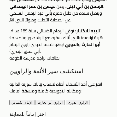
.
الرحمن بن أبي ليلى
، وعن
عيسى بن عمر الهمداني
ويتصل سنده من خلال حمزة بأبي عبد الرحمن السلمي
عن الصحابة الأجلاء وصولاً للنبي ﷺ.
تنبيه للاختبار:
توفي الإمام الكسائي سنة 189 هـ
📌
بقرية (رنبويه) بالري أثناء سفره مع الرشيد، وراوياه هما:
أبو الحارث
و
الدوري
(وهو نفسه الدوري راوي الإمام
أبي عمرو البصري).
بطاقات تراجم مدرسة الكوفة
استكشف سير الأئمة والراويين
انقر على أحد الأسماء أدناه لتنساب بيانات سيرته الذاتية
ومكانته التجويدية كاملة ومنسقة أمامك:
الراوي الدوري
الراوي أبو الحارث
الإمام الكسائي
اختر إماماً للمعاينة