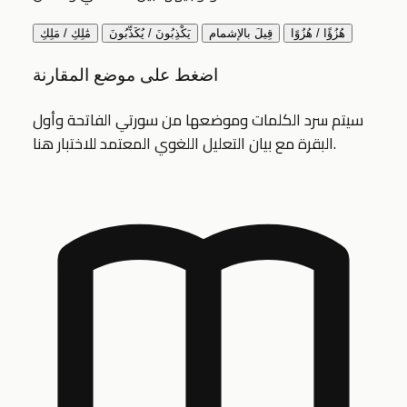
هُزُؤًا / هُزُوًا
قِيلَ بالإشمام
يَكْذِبُونَ / يُكَذِّبُونَ
مَٰلِكِ / مَلِكِ
اضغط على موضع المقارنة
سيتم سرد الكلمات وموضعها من سورتي الفاتحة وأول
البقرة مع بيان التعليل اللغوي المعتمد للاختبار هنا.