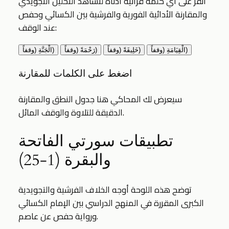
انقر على أي كلمة قرآنية أدناه لتشاهد التحليل التجويدي
والمقارنة الأدائية الفورية والفرشية بين الكسائي وحفص
عند الوقف:
الْقِيَامَةِ (وقفاً)
خَلِيفَةً (وقفاً)
رَحْمَةً (وقفاً)
الْجَنَّةِ (وقفاً)
اضغط على الكلمات للمقارنة
سيعرض لك المحاكي هنا جدول النطق والمقارنة
الدقيقة للتلاوة والوقف المائل.
تطبيقات سورتي الفاتحة
والبقرة (1-25)
توضح هذه اللوحة أوجه الخلاف الفرشية والتجويدية
الكبرى المقررة في المنهج الدراسي بين الإمام الكسائي
ورواية حفص عن عاصم.