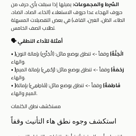
الشرط والمجموعات:
يميلها إذا سبقت بأي حرف من
حروف الهجاء عدا حروف الاستعلاء (الخاء، الصاد، الضاد،
الطاء، الظن، الغين، القاف) في بعض التفصيلات المسهلة
لطلاب الصف الخامس.
🗣️ أمثلة للأداء النطقي
﴿الْجَنَّةُ﴾
وقفاً -> تنطق بوضع مائل: (الْجَنِّيْ) بإمالة النون
•
والهاء.
﴿رَحْمَةً﴾
وقفاً -> تنطق بوضع مائل: (رَحْمِيْ) بإمالة الميم
•
والهاء.
﴿فَاطِمَةُ﴾
وقفاً -> تنطق بوضع مائل: (فَاطِمِيْ) بإمالة
•
الميم والهاء.
مستكشف نطق الكلمات
استكشف وجوه نطق هاء التأنيث وقفاً