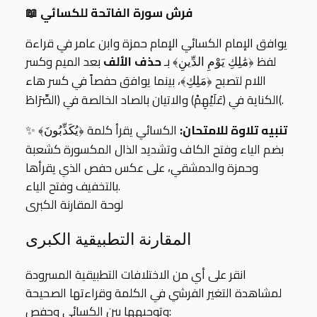
📖 فرش سورة الفاتحة للكسائي
يوافق الإمام الكسائي الإمام حمزة وابن عامر في قراءة
لفظ
بـ
حذف الألف
بعد الميم وكسر
﴿مَٰلِكِ يَوْمِ الدِّينِ﴾
اللام لتصبح
، بينما يوافق حفصاً في كسر هاء
﴿مَلِكِ﴾
الكناية في ﴿عَلَيْهِمْ﴾ والاتيان بالصاد الخالصة في ﴿الصِّرَاطَ﴾.
تنبيه تلاوة للامتحان:
الكسائي يقرأ كلمة
✨
﴿يُكَذِّبُونَ﴾
بضم الياء وفتح الكاف وتشديد الذال المكسورة كشعبة
وحمزة والدمشقي، على عكس حفص الذي يقرأها
بالتخفيف وفتح الياء.
لوحة المقارنة الكبرى
المقارنة التطبيقية الكبرى
انقر على أي من الاختلافات التطبيقية المسرودة
لمشاهدة التغير الفرشي في الكلمة وقراءتها الصحيحة
وتوجيهها بين الكسائي وحفص: