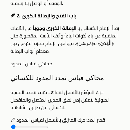
الوقف أو الوصل بلا بسملة.
🍂 2. باب الفتح والإمالة الكبرى
يقرأ الإمام الكسائي بـ
الإمالة الكبرى وجوباً
في الألفات
المنقلبة عن ياء (ذوات الياء) وألف التأنيث المقصورة مثل
و
، فيوافق الإمام حمزة الكوفي في
﴿الْهُدَىٰ﴾
﴿مَوسَىٰ﴾
معظم أبواب الإمالة.
محاكي قياس المدود
محاكي قياس تمدد المدود للكسائي
حرك المؤشر بالأسفل لتشاهد كيف تتمدد الموجة
الصوتية لتمثيل زمن نطق المدين المتصل والمنفصل
للكسائي من طريق الشاطبية:
قصر المد: حرك المنزلق بالأسفل لقياس المدود
📏