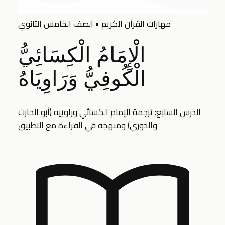
مهارات القرآن الكريم • الصف الخامس الثانوي
الْإِمَامُ الْكِسَائِيُّ
الْكُوفِيُّ وَرَاوِيَاهُ
الدرس السابع: ترجمة الإمام الكسائي وراوييه (أبو الحارث
والدوري) ومنهجه في القراءة مع التطبيق