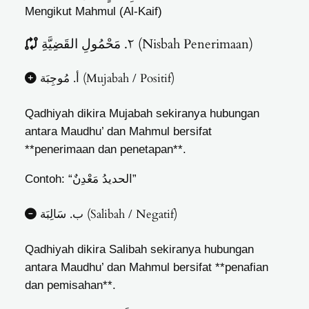
Mengikut Mahmul (Al-Kaif)
٢. مَحْمُولِ القَضِيَّةِ (Nisbah Penerimaan)
أ. مُوجِبَة (Mujabah / Positif)
Qadhiyah dikira Mujabah sekiranya hubungan
antara Maudhu’ dan Mahmul bersifat
**penerimaan dan penetapan**.
Contoh: “الحديدُ مَعْدِنٌ”
ب. سَالِبَة (Salibah / Negatif)
Qadhiyah dikira Salibah sekiranya hubungan
antara Maudhu’ dan Mahmul bersifat **penafian
dan pemisahan**.