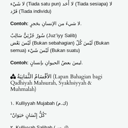
لا
لا أَحَد (Tiada sesiapa)
لا شَيْء (Tiada satu pun)
فَرْد (Tiada individu)
Contoh:
لا شيءَ من الإنسانِ بحَجرٍ.
سُورٌ جُزْئِيٌّ سَالِبٌ (Juz’iyy Salib)
لَيْسَ كُلّ (Bukan
لَيْسَ بَعْض (Bukan sebahagian)
semua)
لَيْسَ شَيْء (Bukan suatu)
Contoh:
ليسَ بعضُ الحيوانِ بإنسانٍ.
الأقْسَامُ الثَّمَانِيَةُ (Lapan Bahagian bagi
Qadhiyah Mahsurah, Syakhsiyyah &
Muhmalah)
١. Kulliyyah Mujabah (ك.م)
“كُلُّ إِنْسَانٍ حَيَوَانٌ”
٢. Kulliyyah Salibah (ك.س)