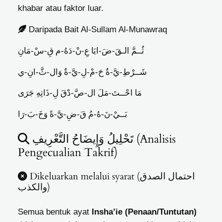
khabar atau faktor luar.
Daripada Bait Al-Sullam Al-Munawraq
ثُــمَّ الـقَ-ضَ-ايَا عِ-نْ-دَهُ-م قِ-سْ-مَانِ
شَــرْطِ-يَّ-ةٌ حَ-مْ-لِ-يَّ-ةٌ وَال-ثَّ-انِ-ي
مَا احْــتَ-مَلَ ال-صَّ-دْقَ لِ-ذَاتِهِ جَرَى
بَــيْ-نَ-هُ-مُ قَ-ضِ-يَّ-ةً وَخَ-بَ-رَا
تَحْلِيلُ وَإِيضَاحُ التَّعْرِيفِ (Analisis
Pengecualian Takrif)
Dikeluarkan melalui syarat (احتمال الصدق
والكذب)
Semua bentuk ayat
Insha’ie (Penaan/Tuntutan)