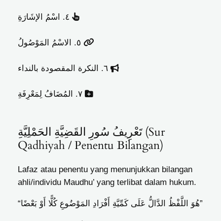
“أَنْتَ طَالِبٌ مُجِدٌّ”
Contoh
٤. اسْمُ الإشَارَةِ
“هَذِهِ الشَّجَرَةُ مُثْمِرَةٌ”
Contoh
٥. الاسْمُ المَوْصُولُ
“الَّذِي نَجَحَ مُجْتَهِدٌ”
Contoh
٦. النكرة المقصودة بالنداء
“يَا رَجُلُ أَقْبِلْ”
Contoh
٧. المُضَافُ لِمَعْرِفَةِ
“عَاصِمَةُ مَالِيزِيَا كَوَالالمبُور”
Contoh
تَعْرِيفُ سُورِ القَضِيَّةِ الحَمْلِيَّةِ (Sur
Qadhiyah / Penentu Bilangan)
Lafaz atau penentu yang menunjukkan bilangan
ahli/individu Maudhu’ yang terlibat dalam hukum.
“هُوَ اللَّفْظُ الدَّالُّ عَلَى كَمِّيَّةِ أَفْرَادِ المَوْضُوعِ كُلًّا أَوْ بَعْضًا”