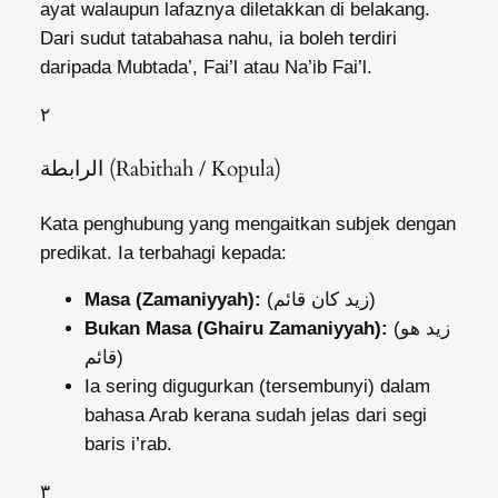
ayat walaupun lafaznya diletakkan di belakang.
Dari sudut tatabahasa nahu, ia boleh terdiri
daripada Mubtada’, Fai’l atau Na’ib Fai’l.
٢
الرابطة (Rabithah / Kopula)
Kata penghubung yang mengaitkan subjek dengan
predikat. Ia terbahagi kepada:
Masa (Zamaniyyah):
كان
(زيد
قائم)
Bukan Masa (Ghairu Zamaniyyah):
هو
(زيد
قائم)
Ia sering digugurkan (tersembunyi) dalam
bahasa Arab kerana sudah jelas dari segi
baris i’rab.
٣