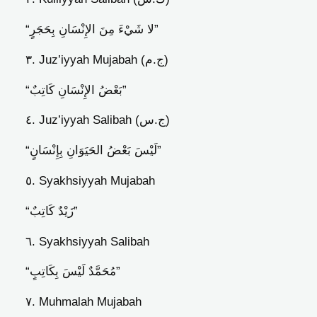
“لا شَيْءَ مِنَ الإِنْسَانِ بِحَجَرٍ”
٣. Juz’iyyah Mujabah (ج.م)
“بَعْضُ الإِنْسَانِ كَاتِبٌ”
٤. Juz’iyyah Salibah (ج.س)
“لَيْسَ بَعْضُ الحَيَوَانِ بِإِنْسَانٍ”
٥. Syakhsiyyah Mujabah
“زَيْدٌ كَاتِبٌ”
٦. Syakhsiyyah Salibah
“مُحَمَّدٌ لَيْسَ بِكَاتِبٍ”
٧. Muhmalah Mujabah