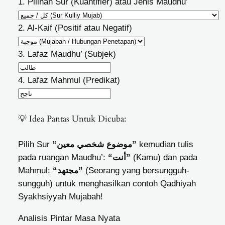
1. Pilihan Sur (Kuantifier) atau Jenis Maudhu’
2. Al-Kaif (Positif atau Negatif)
3. Lafaz Maudhu’ (Subjek)
4. Lafaz Mahmul (Predikat)
💡 Idea Pantas Untuk Dicuba:
Pilih Sur
“موضوع شخصي معين”
kemudian tulis
pada ruangan Maudhu’:
“أنت”
(Kamu) dan pada
Mahmul:
“مجتهد”
(Seorang yang bersungguh-
sungguh) untuk menghasilkan contoh Qadhiyah
Syakhsiyyah Mujabah!
Analisis Pintar Masa Nyata