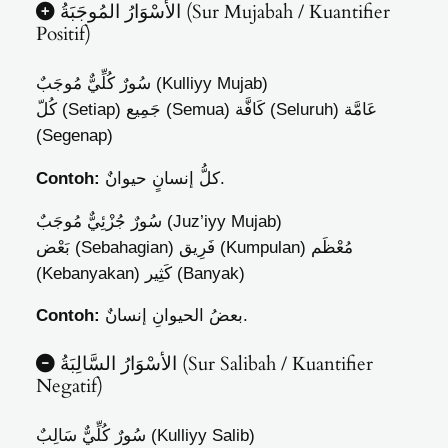
الأسْوَارُ المُوجَبَةُ (Sur Mujabah / Kuantifier
Positif)
سُورٌ كُلِّيٌّ مُوجَبٌ (Kulliyy Mujab)
عَامَّة
كَافَّة (Seluruh)
جَمِيع (Semua)
كُلّ (Setiap)
(Segenap)
Contoh:
كلُّ إنسانٍ حيوانٌ.
سُورٌ جُزْئِيٌّ مُوجَبٌ (Juz’iyy Mujab)
مُعْظَم
فَرِيق (Kumpulan)
بَعْض (Sebahagian)
(Kebanyakan)
كَثِير (Banyak)
Contoh:
بعضُ الحيوانِ إنسانٌ.
الأسْوَارُ السَّالِبَةُ (Sur Salibah / Kuantifier
Negatif)
سُورٌ كُلِّيٌّ سَالِبٌ (Kulliyy Salib)