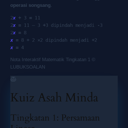
operasi songsang
.
2
x
+ 3
=
11
2
x
=
11
– 3
+3 dipindah menjadi -3
2
x
=
8
x
=
8
÷ 2
×2 dipindah menjadi ÷2
x
=
4
Nota Interaktif Matematik Tingkatan 1 ©
LUBUKSOALAN
Kuiz Asah Minda
Tingkatan 1: Persamaan