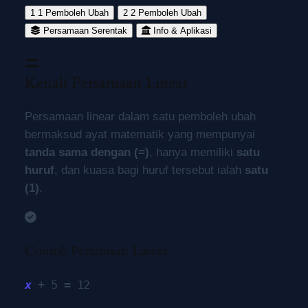
1
1 Pemboleh Ubah
2
2 Pemboleh Ubah
Persamaan Serentak
Info & Aplikasi
Kenali Persamaan Linear
Persamaan linear dalam satu pemboleh ubah
bermaksud ayat matematik yang mempunyai
tanda sama dengan (=)
, hanya memiliki
satu
huruf
, dan kuasa bagi huruf tersebut ialah
satu
(1)
.
Contoh Persamaan Linear
x
+ 5 = 12