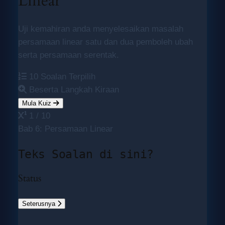
Linear
Uji kemahiran anda menyelesaikan masalah
persamaan linear satu dan dua pemboleh ubah
serta persamaan serentak.
10 Soalan Terpilih
Beserta Langkah Kiraan
Mula Kuiz
1 / 10
Bab 6: Persamaan Linear
Teks Soalan di sini?
Status
Seterusnya