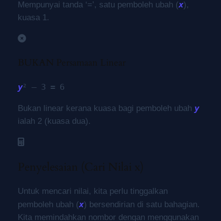
x
Mempunyai tanda ‘=’, satu pemboleh ubah (
),
kuasa 1.
BUKAN Persamaan Linear
y
² – 3 = 6
y
Bukan linear kerana kuasa bagi pemboleh ubah
ialah 2 (kuasa dua).
Penyelesaian (Cari Nilai x)
Untuk mencari nilai, kita perlu tinggalkan
x
pemboleh ubah (
) bersendirian di satu bahagian.
Kita memindahkan nombor dengan menggunakan