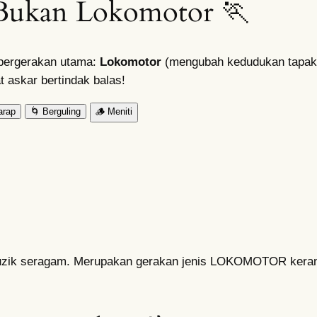
Bukan Lokomotor 🏃
s pergerakan utama:
Lokomotor
(mengubah kedudukan tapak
at askar bertindak balas!
arap
🌀
Berguling
🪵
Meniti
muzik seragam. Merupakan gerakan jenis LOKOMOTOR kera