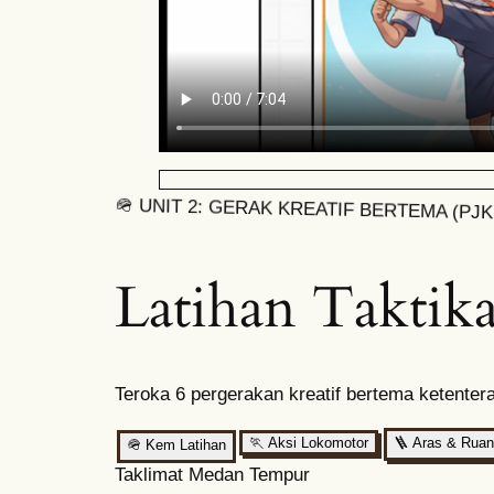
🪖 UNIT 2: GERAK KREATIF BERTEMA (PJK
Latihan Taktika
Teroka 6 pergerakan kreatif bertema ketente
🏃
Aksi Lokomotor
🪜
Aras & Rua
🪖
Kem Latihan
Taklimat Medan Tempur