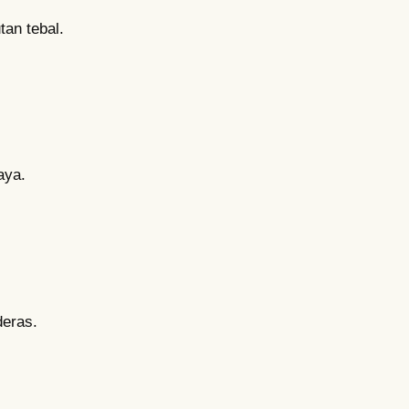
an tebal.
aya.
deras.