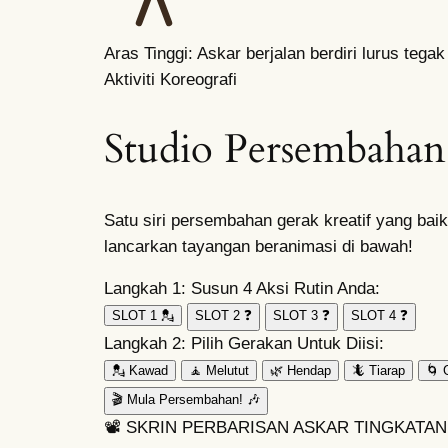
Aras Tinggi: Askar berjalan berdiri lurus teg
Aktiviti Koreografi
Studio Persembahan
Satu siri persembahan gerak kreatif yang bai
lancarkan tayangan beranimasi di bawah!
Langkah 1: Susun 4 Aksi Rutin Anda:
SLOT 1
💂
SLOT 2
❓
SLOT 3
❓
SLOT 4
❓
Langkah 2: Pilih Gerakan Untuk Diisi:
💂 Kawad
🧘 Melutut
🌿 Hendap
🦎 Tiarap
🌀 
🎬 Mula Persembahan! 🎶
📽️ SKRIN PERBARISAN ASKAR TINGKATAN