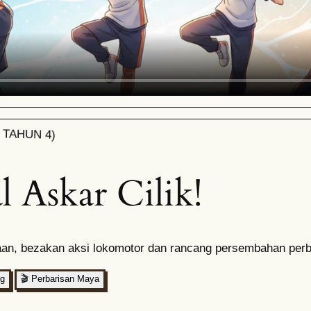
 TAHUN 4)
l Askar Cilik!
raan, bezakan aksi lokomotor dan rancang persembahan perba
ng
🎬
Perbarisan Maya