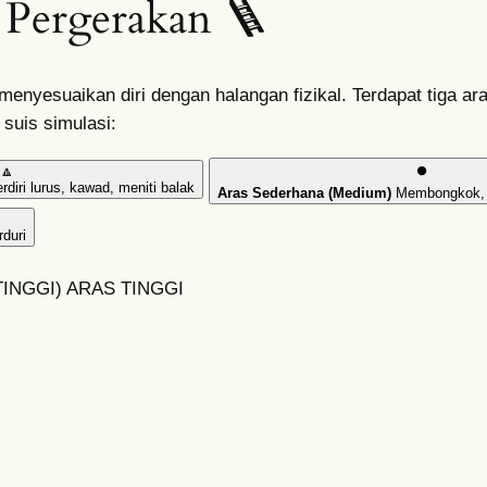
 Pergerakan 🪜
yesuaikan diri dengan halangan fizikal. Terdapat tiga aras
suis simulasi:
🔼
⏺️
rdiri lurus, kawad, meniti balak
Aras Sederhana (Medium)
Membongkok, 
duri
INGGI)
ARAS TINGGI