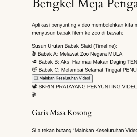
Bengkel Meja Penga
Aplikasi penyunting video membolehkan kita 
menyusun babak filem ke zoo di bawah:
Susun Urutan Babak Slaid (Timeline):
🎬 Babak A: Melawat Zoo Negara
MULA
🥩 Babak B: Aksi Harimau Makan Daging
TE
👋 Babak C: Melambai Selamat Tinggal
PENU
🎞️ Mainkan Keseluruhan Video!
📽️ SKRIN PRATAYANG PENYUNTING VIDE
🎬
Garis Masa Kosong
Sila tekan butang “Mainkan Keseluruhan Video