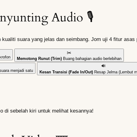
yunting Audio 🎙️
kualiti suara yang jelas dan seimbang. Jom uji 4 fitur asas
✂️
krofon
Memotong Runut (Trim)
Buang bahagian audio berlebihan
🔊
uara menjadi satu
Kesan Transisi (Fade In/Out)
Resap Jelma (Lembut m
 di sebelah kiri untuk melihat kesannya!