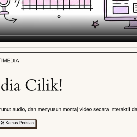
TIMEDIA
ia Cilik!
runut audio, dan menyusun montaj video secara interaktif
🛠️
Kamus Perisian