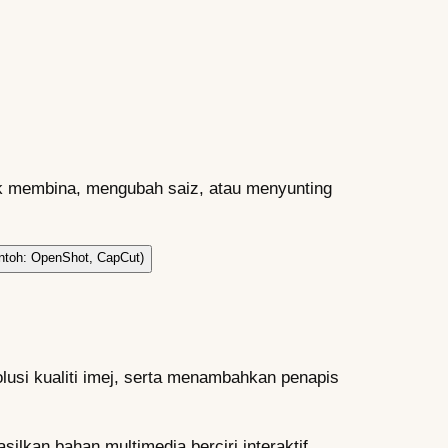
uk membina, mengubah saiz, atau menyunting
ntoh: OpenShot, CapCut)
usi kualiti imej, serta menambahkan penapis
kan bahan multimedia berciri interaktif