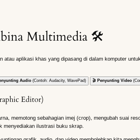
bina Multimedia 🛠️
n atau aplikasi khas yang dipasang di dalam komputer unt
enyunting Audio
(Contoh: Audacity, WavePad)
🎬
Penyunting Video
(Co
raphic Editor)
rna, memotong sebahagian imej (crop), mengubah suai resol
k menyediakan ilustrasi buku skrap.
ingan grafik, audio, dan video membolehkan kita menghasil