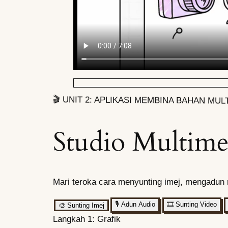
🎬 UNIT 2: APLIKASI MEMBINA BAHAN MUL
Studio Multimed
Mari teroka cara menyunting imej, mengadun 
🎙️
Adun Audio
🎞️
Sunting Video
🎨
Sunting Imej
Langkah 1: Grafik