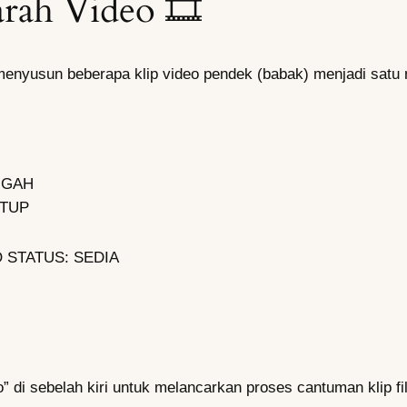
rah Video 🎞️
menyusun beberapa klip video pendek (babak) menjadi satu 
NGAH
TUP
O
STATUS: SEDIA
” di sebelah kiri untuk melancarkan proses cantuman klip fi