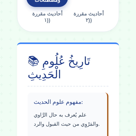
ومصطلحات
أحاديث مقررة
أحاديث مقررة
(١)
(٢)
📚 تَارِيخُ عُلُومِ
الْحَدِيثِ
مفهوم علوم الحديث:
علم يُعرف به حال الرَّاوي
والمَرْوِي من حيث القبول والرد.