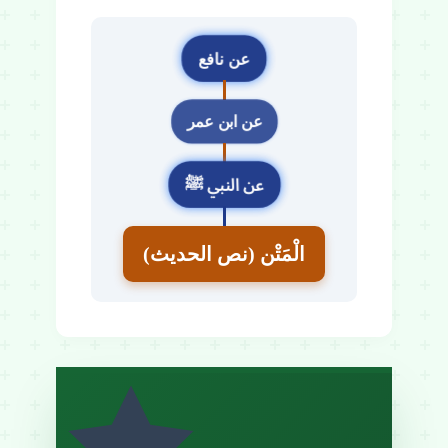
عن نافع
عن ابن عمر
عن النبي ﷺ
الْمَتْن (نص الحديث)