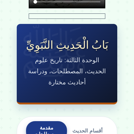
بَابُ الْحَدِيثِ النَّبَوِيِّ
الوحدة الثالثة: تاريخ علوم
الحديث، المصطلحات، ودراسة
أحاديث مختارة
مقدمة
أقسام الحديث