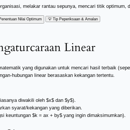
ganisasi, melakar rantau sepunya, mencari titik optimum
 Penentuan Nilai Optimum
💡
Tip Peperiksaan & Amalan
gaturcaraan Linear
 matematik yang digunakan untuk mencari hasil terbaik (s
ungan-hubungan linear berasaskan kekangan tertentu.
asanya diwakili oleh $x$ dan $y$).
arkan syarat/kekangan yang diberikan.
ngsi keuntungan $k = ax + by$ yang ingin dimaksimumkan).