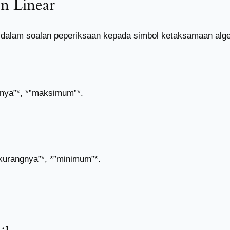
an Linear
alam soalan peperiksaan kepada simbol ketaksamaan algeb
bihnya”*, *”maksimum”*.
g-kurangnya”*, *”minimum”*.