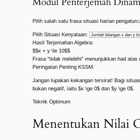
Modul Penterjemah Dinam
Pilih salah satu frasa situasi harian pengat
Pilih Situasi Kenyataan:
Hasil Terjemahan Algebra:
$$x + y \le 10$$
Frasa “tidak melebihi” menunjukkan had atas
Peringatan Penting KSSM:
Jangan lupakan kekangan tersirat! Bagi situasi 
bukan negatif, iaitu $x \ge 0$ dan $y \ge 0$.
Teknik Optimum
Menentukan Nilai O