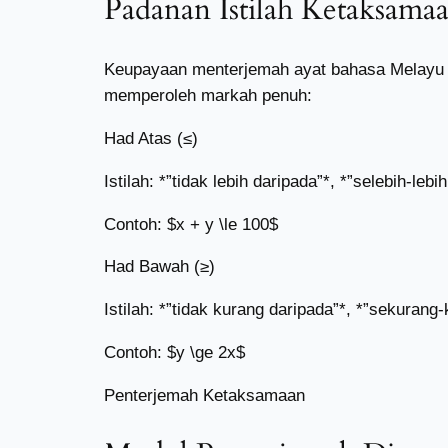
Padanan Istilah Ketaksama
Keupayaan menterjemah ayat bahasa Melayu d
memperoleh markah penuh:
Had Atas (≤)
Istilah: *”tidak lebih daripada”*, *”selebih-le
Contoh: $x + y \le 100$
Had Bawah (≥)
Istilah: *”tidak kurang daripada”*, *”sekuran
Contoh: $y \ge 2x$
Penterjemah Ketaksamaan